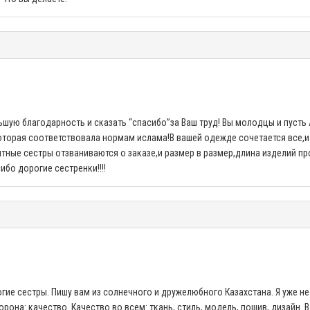
шую благодарность и сказать “спасибо”за Ваш труд! Вы молодцы и пусть 
торая соответствовала нормам ислама!В вашей одежде сочетается все,и 
ятные сестры отзваниваются о заказе,и размер в размер,длина изделий п
ибо дорогие сестренки!!!!
гие сестры. Пишу вам из солнечного и дружелюбного Казахстана. Я уже не
она: качество. Качество во всем: ткань, стиль, модель, пошив, дизайн. В