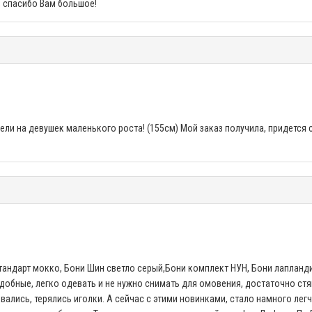
, спасибо Вам большое!
ли на девушек маленького роста! (155см) Мой заказ получила, придется 
стандарт мокко, Бони Шин светло серый,Бони комплект НУН, Бони лапланди
удобные, легко одевать и не нужно снимать для омовения, достаточно стя
ивались, терялись иголки. А сейчас с этими новинками, стало намного ле