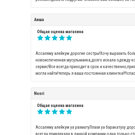
Аиша
Общая оценка магазина
Ассаляму алейкум дорогие сестры!Хочу выразить боль
новоиспеченная мусульманка,долго искала одежду ко
сервис!Все всегда приходит в срок и качественно,при
могла найти!теперь я ваша постоянная клиентка!!!!спас
Noori
Общая оценка магазина
Ассаляму алейкум уа рахматуЛлахи уа баракатуху доро
всегда привлекала в данной компании одна только стор