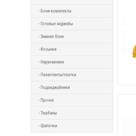
- Бони-комлпекты
- Готовые хиджабы
- Зимние бони
- Косынки
- Нарукавники
- Палантинты/платки
- Подхиджабники
- Прочее
- Тюрбаны
- Шапочки