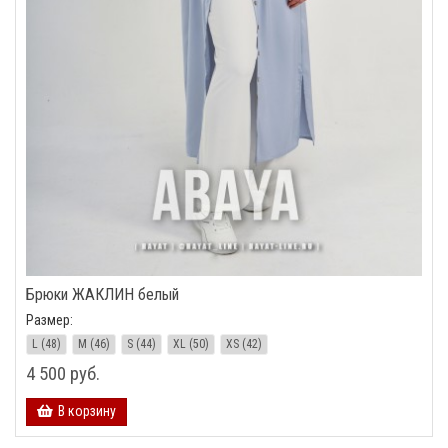
Брюки ЖАКЛИН белый
Размер:
L (48)
M (46)
S (44)
XL (50)
XS (42)
4 500 руб.
В корзину