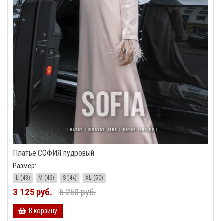
Платье СОФИЯ пудровый
Размер:
L (48)
M (46)
S (44)
XL (50)
3 125 руб.
6 250 руб.
В корзину