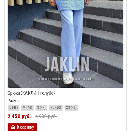
Брюки ЖАКЛИН голубой
Размер:
L (48)
M (46)
S (44)
XL (50)
XS (42)
2 450 руб.
4 900 руб.
В корзину