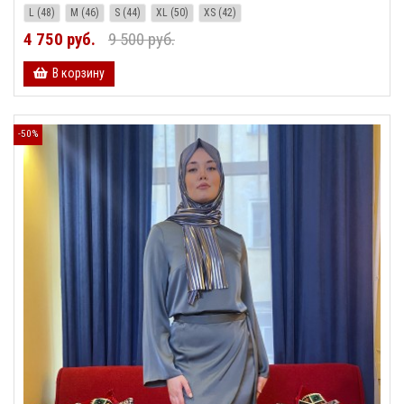
L (48)
M (46)
S (44)
XL (50)
XS (42)
4 750 руб.
9 500 руб.
В корзину
-50%