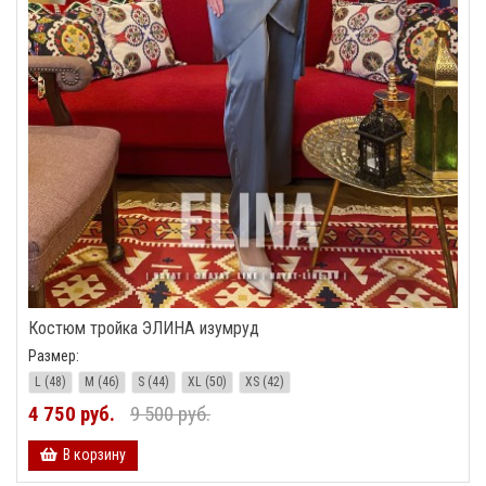
Костюм тройка ЭЛИНА изумруд
Размер:
L (48)
M (46)
S (44)
XL (50)
XS (42)
4 750 руб.
9 500 руб.
В корзину