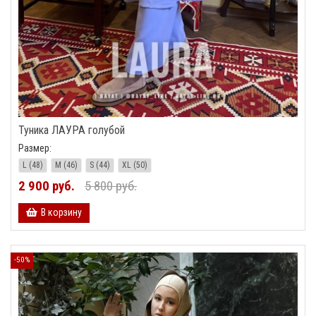
Туника ЛАУРА голубой
Размер:
L (48)
M (46)
S (44)
XL (50)
2 900 руб.
5 800 руб.
В корзину
-50%