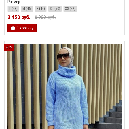
Размер:
L (48)
M (46)
S (44)
XL (50)
XS (42)
3 450 руб.
6 900 руб.
В корзину
-50%