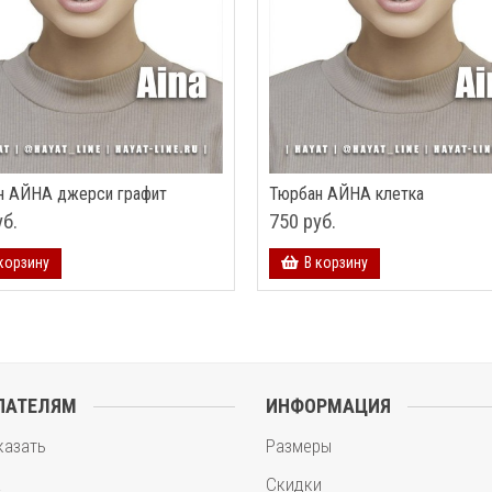
н АЙНА джерси графит
Тюрбан АЙНА клетка
уб.
750 руб.
корзину
В корзину
ПАТЕЛЯМ
ИНФОРМАЦИЯ
казать
Размеры
а
Скидки