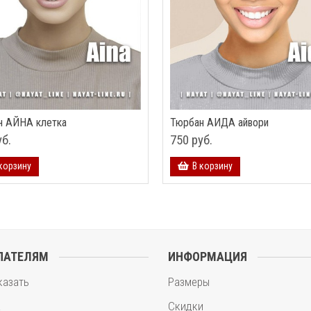
н АЙНА клетка
Тюрбан АИДА айвори
уб.
750 руб.
корзину
В корзину
ПАТЕЛЯМ
ИНФОРМАЦИЯ
казать
Размеры
а
Скидки