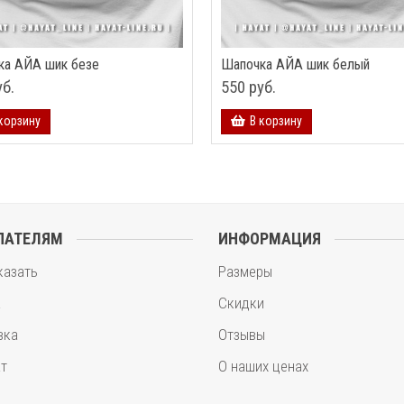
ка АЙА шик безе
Шапочка АЙА шик белый
уб.
550 руб.
корзину
В корзину
ПАТЕЛЯМ
ИНФОРМАЦИЯ
казать
Размеры
а
Скидки
вка
Отзывы
т
О наших ценах