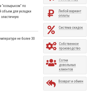
м "козырьком" по
Любой вариант
й объем для укладки
оплаты
а эластичную
Система скидок
емпературе не более 30
Собственное
производство
Сотни
довольных
клиентов
Возврат и обмен