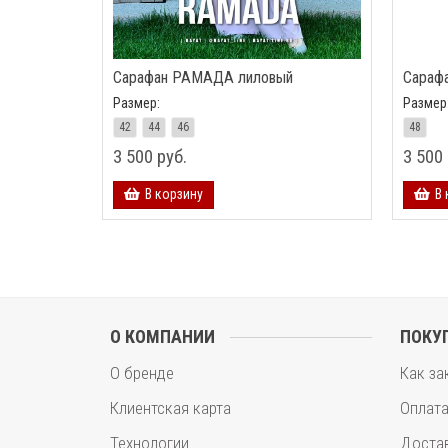
Сарафан РАМАДА лиловый
Сараф
Размер:
Размер
42
44
46
48
3 500 руб.
3 500 
В корзину
В 
О КОМПАНИИ
ПОКУ
О бренде
Как за
Клиентская карта
Оплат
Технологии
Доста