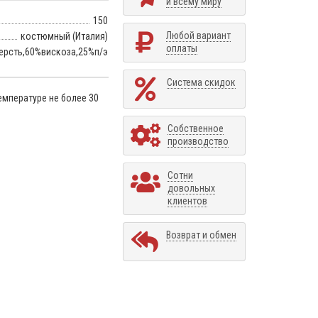
и всему миру
150
Любой вариант
костюмный (Италия)
оплаты
ерсть,60%вискоза,25%п/э
Система скидок
емпературе не более 30
Собственное
производство
Сотни
довольных
клиентов
Возврат и обмен