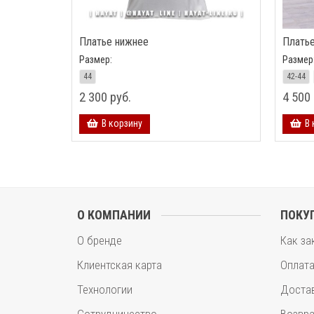
Платье нижнее
Плать
Размер:
Размер
44
42-44
2 300 руб.
4 500 
В корзину
В 
О КОМПАНИИ
ПОКУ
О бренде
Как за
Клиентская карта
Оплат
Технологии
Доста