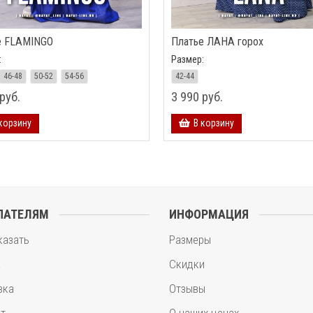
е FLAMINGO
Платье ЛАНА горох
:
Размер:
46-48
50-52
54-56
42-44
руб.
3 990 руб.
корзину
В корзину
ПАТЕЛЯМ
ИНФОРМАЦИЯ
казать
Размеры
а
Скидки
вка
Отзывы