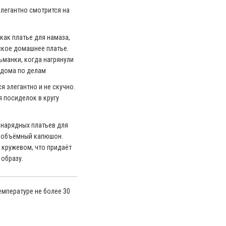
легантно смотрится на
как платье для намаза,
ское домашнее платье.
ьманки, когда нагрянули
 дома по делам
я элегантно и не скучно.
я посиделок в кругу
 нарядных платьев для
й объёмный капюшон.
кружевом, что придаёт
 образу.
емпературе не более 30