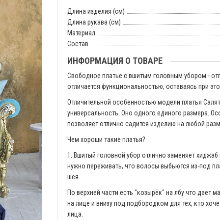
Длина изделия (см)
Длина рукава (см)
Материал
Состав
ИНФОРМАЦИЯ О ТОВАРЕ
Свободное платье с вшитым головным убором - от
отличается функциональностью, оставаясь при эт
Отличительной особенностью модели платья Салят
универсальность. Оно одного единого размера. Ос
позволяет отлично садится изделию на любой разм
Чем хороши такие платья?
1. Вшитый головной убор отлично заменяет хиджаб 
нужно переживать, что волосы выбьются из-под пл
шея.
По верхней части есть "козырёк" на лбу что дает 
на лице и внизу под подбородком для тех, кто хоче
лица.