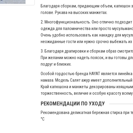
Благодаря сборкам, придающим объем, капюшон э
голове. Рукава на высоких манжетах.
2. Многофункциональность. Оно отлично подходит 
одежда для паломничества или просто мусульман
Очень удобно использовать как накидку для мусул
неожиданные гости или нужно срочно выбежать из
3. Благодаря драпировки и сборкам образ смотритс
При желании можно надеть поясок, и вы готовы дл
подруг и близких.
Особой гордостью бренда HAYAT является линейка
намаза. Модель Салят ажур имеет дополнительны
Край капюшона и манжеты декорированы изящным 
торжественность, величие и особую красоту всему
РЕКОМЕНДАЦИИ ПО УХОДУ
Рекомендована деликатная бережная стирка при т
°C