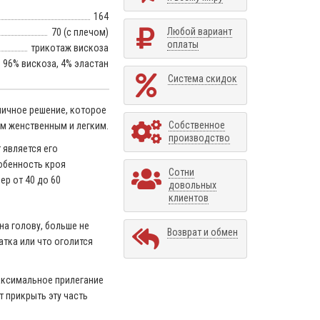
164
Любой вариант
70 (с плечом)
оплаты
трикотаж вискоза
96% вискоза, 4% эластан
Система скидок
личное решение, которое
Собственное
ом женственным и легким.
производство
 является его
обенность кроя
Сотни
ер от 40 до 60
довольных
клиентов
на голову, больше не
Возврат и обмен
атка или что оголится
максимальное прилегание
т прикрыть эту часть