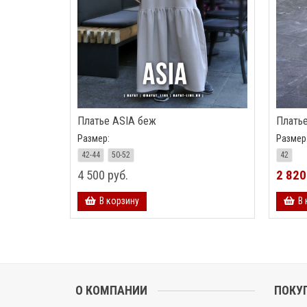
Платье ASIA беж
Плать
Размер:
Размер
42-44
50-52
42
4 500 руб.
2 820
В корзину
В 
О КОМПАНИИ
ПОКУ