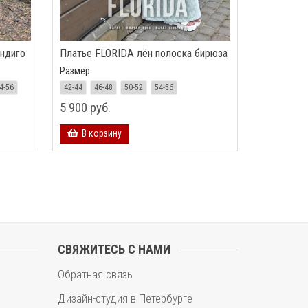
индиго
Платье FLORIDA лён полоска бирюза
Размер:
4-56
42-44
46-48
50-52
54-56
5 900 руб.
В корзину
СВЯЖИТЕСЬ С НАМИ
Обратная связь
Дизайн-студия в Петербурге