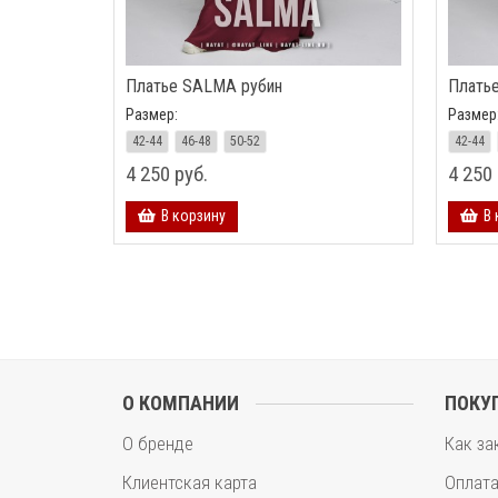
Платье SALMA рубин
Плать
Размер:
Размер
42-44
46-48
50-52
42-44
4 250 руб.
4 250 
В корзину
В 
О КОМПАНИИ
ПОКУ
О бренде
Как за
Клиентская карта
Оплат