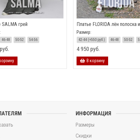
е SALMA грей
Платье FLORIDA лён полоска 
:
Размер:
46-48
50-52
54-56
42-44
(+550 руб.)
46-48
50-52
5
руб.
4 950 руб.
корзину
В корзину
ПАТЕЛЯМ
ИНФОРМАЦИЯ
казать
Размеры
а
Скидки