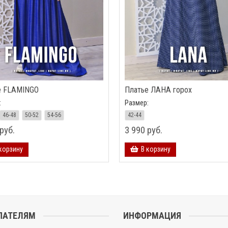
е FLAMINGO
Платье ЛАНА горох
:
Размер:
46-48
50-52
54-56
42-44
руб.
3 990 руб.
корзину
В корзину
ПАТЕЛЯМ
ИНФОРМАЦИЯ