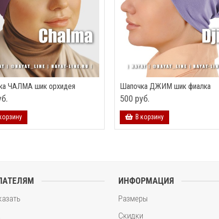
ка ЧАЛМА шик орхидея
Шапочка ДЖИМ шик фиалка
уб.
500 руб.
корзину
В корзину
ПАТЕЛЯМ
ИНФОРМАЦИЯ
казать
Размеры
а
Скидки