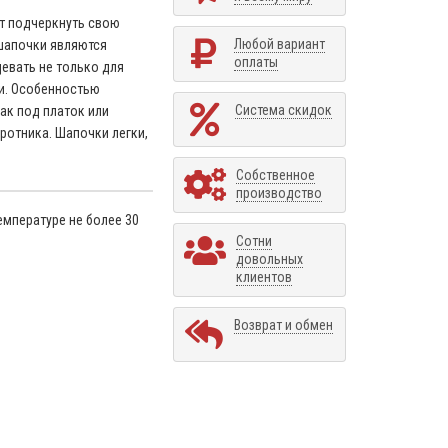
ет подчеркнуть свою
Любой вариант
шапочки являются
оплаты
евать не только для
ни. Особенностью
Система скидок
ак под платок или
оротника. Шапочки легки,
Собственное
производство
емпературе не более 30
Сотни
довольных
клиентов
Возврат и обмен