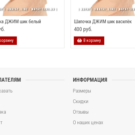
ка ДЖИМ шик белый
Шапочка ДЖИМ шик василёк
уб.
400 руб.
корзину
В корзину
ПАТЕЛЯМ
ИНФОРМАЦИЯ
казать
Размеры
а
Скидки
вка
Отзывы
т
О наших ценах