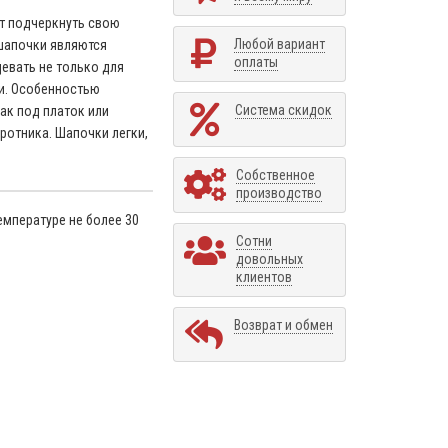
ет подчеркнуть свою
Любой вариант
шапочки являются
оплаты
евать не только для
ни. Особенностью
Система скидок
ак под платок или
оротника. Шапочки легки,
Собственное
производство
емпературе не более 30
Сотни
довольных
клиентов
Возврат и обмен