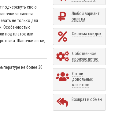
ет подчеркнуть свою
Любой вариант
шапочки являются
оплаты
евать не только для
ни. Особенностью
Система скидок
ак под платок или
оротника. Шапочки легки,
Собственное
производство
емпературе не более 30
Сотни
довольных
клиентов
Возврат и обмен