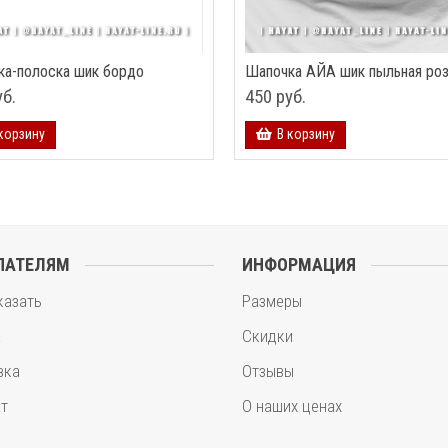
ка-полоска шик бордо
Шапочка АЙА шик пыльная ро
уб.
450 руб.
корзину
В корзину
ПАТЕЛЯМ
ИНФОРМАЦИЯ
казать
Размеры
а
Скидки
вка
Отзывы
т
О наших ценах