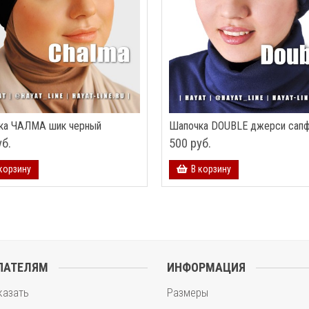
ка ЧАЛМА шик черный
Шапочка DOUBLE джерси сап
уб.
500 руб.
корзину
В корзину
ПАТЕЛЯМ
ИНФОРМАЦИЯ
казать
Размеры