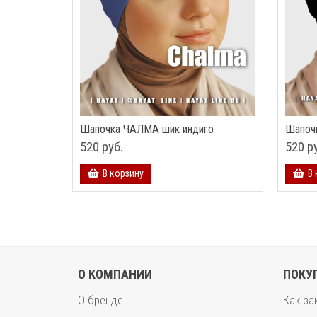
Шапочка ЧАЛМА шик индиго
Шапоч
520 руб.
520 р
В корзину
В 
О КОМПАНИИ
ПОКУ
О бренде
Как за