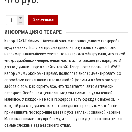
Закончился
ИНФОРМАЦИЯ О ТОВАРЕ
Капор HAYAT «Мим» – базовый элемент полноценного гардероба
мусульманки. Если вы просматривали популярные видеоблоги,
например, малазийских сестёр, то наверняка обнаружили, что такой
«подхиджабник» - непременная часть их потрясающих нарядов. И
давно думали – где же найти такой? Теперь ответ есть – в HAYAT!
Капор «Мим» экономит время, позволяет экспериментировать со
способами повязывания платка любой формы и любого размера -
забота о том, как скрыть всё, что полагается, автоматически
отпадает. Особенная ценность модели «мим» - в удлинённой
манишке. У каждой из нас в гардеробе есть одежда с вырезом, и
каждый раз мы думаем, как его аккуратно прикрыть – чтобы не
примешивать посторонние цвета к уже запланированной картине.
Манишка снимает эту проблему, и за пару секунд вы готовы решить
самые сложные задачи своего стиля.