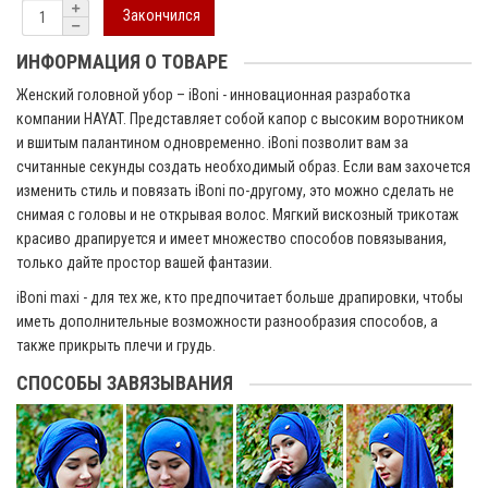
Закончился
ИНФОРМАЦИЯ О ТОВАРЕ
Женский головной убор – iBoni - инновационная разработка
компании HAYAT. Представляет собой капор с высоким воротником
и вшитым палантином одновременно. iBoni позволит вам за
считанные секунды создать необходимый образ. Если вам захочется
изменить стиль и повязать iBoni по-другому, это можно сделать не
снимая с головы и не открывая волос. Мягкий вискозный трикотаж
красиво драпируется и имеет множество способов повязывания,
только дайте простор вашей фантазии.
iBoni maxi - для тех же, кто предпочитает больше драпировки, чтобы
иметь дополнительные возможности разнообразия способов, а
также прикрыть плечи и грудь.
СПОСОБЫ ЗАВЯЗЫВАНИЯ