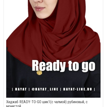
Хиджаб READY-TO-GO шик1(с чалмой) рубиновый, с
монистой