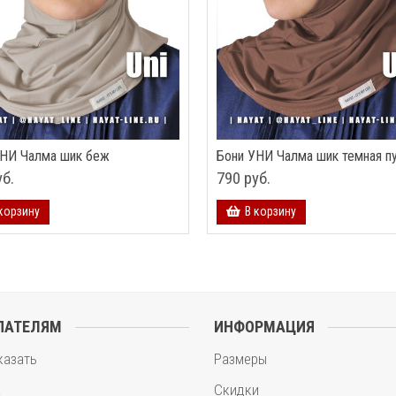
УНИ Чалма шик беж
Бони УНИ Чалма шик темная п
уб.
790 руб.
корзину
В корзину
ПАТЕЛЯМ
ИНФОРМАЦИЯ
казать
Размеры
а
Скидки