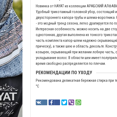
Новинка от HAYAT из коллекции АРАБСКИЙ АЛФАВИТ
Удобный трикотажный головной убор, состоящий и
двухстороннего капора-трубы и шлема-воротника.
- это модный тренд сезона, легко драпируется по п
Интересная особенность: можно носить на две сто
однотонная, другая выполнена из тонкого трикота
часть комплекта капор-шлем надежно скрывающий
прическу), а также шею и область декольте. Конст
козырек, скрывающий при желании лобную часть, с
укладывание волос. В области шеи имеет полуприл
время свободно распределяется по плечам.
РЕКОМЕНДАЦИИ ПО УХОДУ
Рекомендована деликатная бережная стирка при т
°C