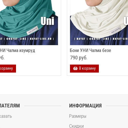
УНИ Чалма изумруд
Бони УНИ Чалма безе
уб.
790 руб.
корзину
В корзину
ПАТЕЛЯМ
ИНФОРМАЦИЯ
казать
Размеры
а
Скидки