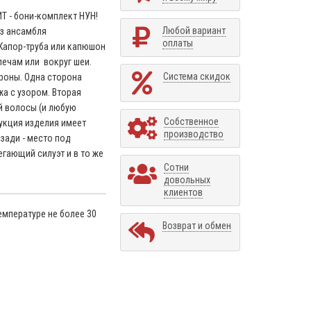
 - бони-комплект НУН!
Любой вариант
з ансамбля
оплаты
 Капор-труба или капюшон
лечам или вокруг шеи.
Система скидок
роны. Одна сторона
жа с узором. Вторая
 волосы (и любую
Собственное
рукция изделия имеет
производство
зади - место под
егающий силуэт и в то же
Сотни
довольных
клиентов
емпературе не более 30
Возврат и обмен