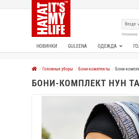
Везде
Например
НОВИНКИ
GULEENA
ОДЕЖДА
ГО
Головные уборы
Бони-комлпекты
Бони-компле
БОНИ-КОМПЛЕКТ НУН Т